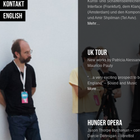
Kunst- und Schaffensbereich
Interface (Frankfurt), dem Kla
(Amsterdam) und den Komponi
und Amir Shpilman (Tel Aviv).
Mehr…
New works by Patricia Alessand
Mauricio Pauly
“…a very exciting prospect to
England” – Sound and Music
More…
Jason Thorpe Buchanan
– com
Darcie Dennigan
– librettist