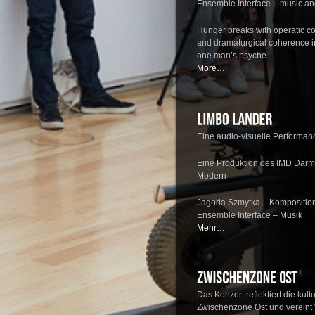
Ensemble Interface
– music an
Hunger breaks with operatic c
and dramaturgical coherence in 
one man’s psyche.
More…
Eine audio-visuelle Performan
Eine Produktion des IMD Darms
Modern
Jagoda Szmytka – Kompositio
Ensemble Interface – Musik
Mehr…
Das Konzert reflektiert die kult
Zwischenzone Ost und vereint