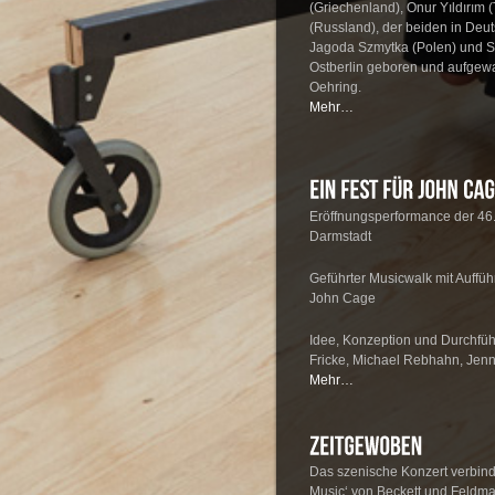
(Griechenland), Onur Yıldırım 
(Russland), der beiden in De
Jagoda Szmytka (Polen) und S
Ostberlin geboren und aufge
Oehring.
Mehr…
Eröffnungsperformance der 46.
Darmstadt
Geführter Musicwalk mit Auffü
John Cage
Idee, Konzeption und Durchfüh
Fricke, Michael Rebhahn, Jenn
Mehr…
Das szenische Konzert verbind
Music‘ von Beckett und Feldm