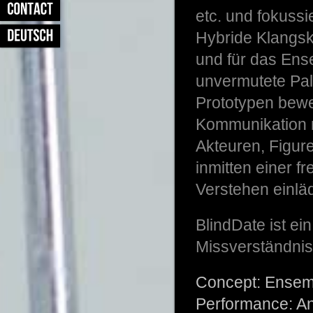
etc. und fokussi
Hybride Klangsk
und für das Ens
unvermutete Pal
Prototypen bew
Kommunikation m
Akteuren, Figur
inmitten einer 
Verstehen einläd
BlindDate ist ei
Missverständnis
Concept: Ensemb
Performance: An